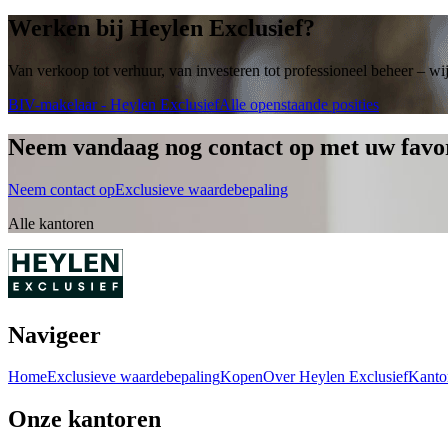
Werken bij Heylen Exclusief?
Van verkoop tot verhuur, van investeren tot professioneel beheer – wij
BIV-makelaar - Heylen Exclusief
Alle openstaande posities
Neem vandaag nog contact op met uw favor
Neem contact op
Exclusieve waardebepaling
Alle kantoren
Navigeer
Home
Exclusieve waardebepaling
Kopen
Over Heylen Exclusief
Kanto
Onze kantoren