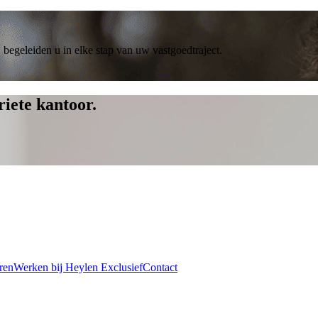
 begeleiden u in elke stap van uw vastgoedtraject.
iete kantoor.
ren
Werken bij Heylen Exclusief
Contact