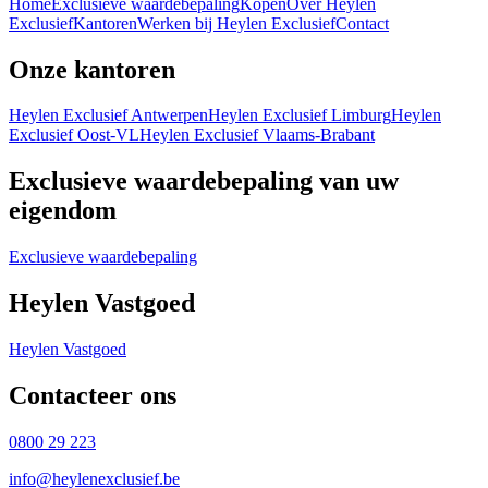
Home
Exclusieve waardebepaling
Kopen
Over Heylen
Exclusief
Kantoren
Werken bij Heylen Exclusief
Contact
Onze kantoren
Heylen Exclusief Antwerpen
Heylen Exclusief Limburg
Heylen
Exclusief Oost-VL
Heylen Exclusief Vlaams-Brabant
Exclusieve waardebepaling van uw
eigendom
Exclusieve waardebepaling
Heylen Vastgoed
Heylen Vastgoed
Contacteer ons
0800 29 223
info@heylenexclusief.be