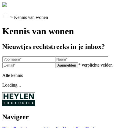
>
Kennis van wonen
Kennis van wonen
Nieuwtjes rechtstreeks in je inbox?
* verplichte velden
Aanmelden
Alle kennis
Loading...
Navigeer