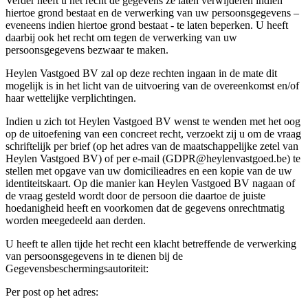
Verder heeft u het recht de gegevens ze laten verwijderen indien
hiertoe grond bestaat en de verwerking van uw persoonsgegevens –
eveneens indien hiertoe grond bestaat - te laten beperken. U heeft
daarbij ook het recht om tegen de verwerking van uw
persoonsgegevens bezwaar te maken.
Heylen Vastgoed BV zal op deze rechten ingaan in de mate dit
mogelijk is in het licht van de uitvoering van de overeenkomst en/of
haar wettelijke verplichtingen.
Indien u zich tot Heylen Vastgoed BV wenst te wenden met het oog
op de uitoefening van een concreet recht, verzoekt zij u om de vraag
schriftelijk per brief (op het adres van de maatschappelijke zetel van
Heylen Vastgoed BV) of per e-mail (GDPR@heylenvastgoed.be) te
stellen met opgave van uw domicilieadres en een kopie van de uw
identiteitskaart. Op die manier kan Heylen Vastgoed BV nagaan of
de vraag gesteld wordt door de persoon die daartoe de juiste
hoedanigheid heeft en voorkomen dat de gegevens onrechtmatig
worden meegedeeld aan derden.
U heeft te allen tijde het recht een klacht betreffende de verwerking
van persoonsgegevens in te dienen bij de
Gegevensbeschermingsautoriteit:
Per post op het adres: