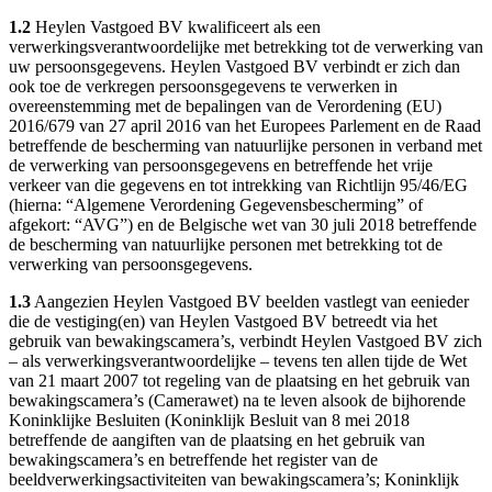
1.2
Heylen Vastgoed BV kwalificeert als een
verwerkingsverantwoordelijke met betrekking tot de verwerking van
uw persoonsgegevens. Heylen Vastgoed BV verbindt er zich dan
ook toe de verkregen persoonsgegevens te verwerken in
overeenstemming met de bepalingen van de Verordening (EU)
2016/679 van 27 april 2016 van het Europees Parlement en de Raad
betreffende de bescherming van natuurlijke personen in verband met
de verwerking van persoonsgegevens en betreffende het vrije
verkeer van die gegevens en tot intrekking van Richtlijn 95/46/EG
(hierna: “Algemene Verordening Gegevensbescherming” of
afgekort: “AVG”) en de Belgische wet van 30 juli 2018 betreffende
de bescherming van natuurlijke personen met betrekking tot de
verwerking van persoonsgegevens.
1.3
Aangezien Heylen Vastgoed BV beelden vastlegt van eenieder
die de vestiging(en) van Heylen Vastgoed BV betreedt via het
gebruik van bewakingscamera’s, verbindt Heylen Vastgoed BV zich
– als verwerkingsverantwoordelijke – tevens ten allen tijde de Wet
van 21 maart 2007 tot regeling van de plaatsing en het gebruik van
bewakingscamera’s (Camerawet) na te leven alsook de bijhorende
Koninklijke Besluiten (Koninklijk Besluit van 8 mei 2018
betreffende de aangiften van de plaatsing en het gebruik van
bewakingscamera’s en betreffende het register van de
beeldverwerkingsactiviteiten van bewakingscamera’s; Koninklijk