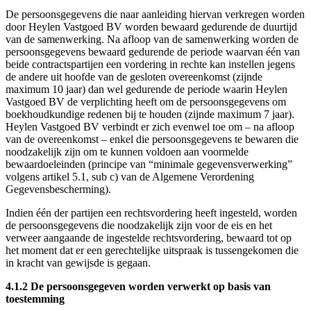
De persoonsgegevens die naar aanleiding hiervan verkregen worden
door Heylen Vastgoed BV worden bewaard gedurende de duurtijd
van de samenwerking. Na afloop van de samenwerking worden de
persoonsgegevens bewaard gedurende de periode waarvan één van
beide contractspartijen een vordering in rechte kan instellen jegens
de andere uit hoofde van de gesloten overeenkomst (zijnde
maximum 10 jaar) dan wel gedurende de periode waarin Heylen
Vastgoed BV de verplichting heeft om de persoonsgegevens om
boekhoudkundige redenen bij te houden (zijnde maximum 7 jaar).
Heylen Vastgoed BV verbindt er zich evenwel toe om – na afloop
van de overeenkomst – enkel die persoonsgegevens te bewaren die
noodzakelijk zijn om te kunnen voldoen aan voormelde
bewaardoeleinden (principe van “minimale gegevensverwerking”
volgens artikel 5.1, sub c) van de Algemene Verordening
Gegevensbescherming).
Indien één der partijen een rechtsvordering heeft ingesteld, worden
de persoonsgegevens die noodzakelijk zijn voor de eis en het
verweer aangaande de ingestelde rechtsvordering, bewaard tot op
het moment dat er een gerechtelijke uitspraak is tussengekomen die
in kracht van gewijsde is gegaan.
4.1.2 De persoonsgegeven worden verwerkt op basis van
toestemming