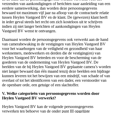
verzenden van aankondigingen of berichten naar aanleiding van een
eerdere samenwerking, dan worden deze persoonsgegevens
bewaard tot maximum vijf jaar na afloop van de contractuele relatie
tussen Heylen Vastgoed BV en de klant. De (gewezen) klant heeft
in ieder geval steeds het recht om zich kosteloos uit te schrijven
indien zij niet langer berichten of aankondigingen van Heylen
Vastgoed BV wenst te ontvangen.
Daarnaast worden de persoonsgegevens ook verwerkt aan de hand
van camerabewaking in de vestigingen van Heylen Vastgoed BV
voor het waarborgen van de veiligheid en gezondheid van haar
werknemers, medewerkers en derden die de vestiging(en) van
Heylen Vastgoed BV betreden en voor de bescherming van de
goederen van de onderneming van Heylen Vastgoed BV. De
beelden van de bij Heylen Vastgoed BV geplaatste camera’s worden
niet langer bewaard dan één maand tenzij deze beelden een bijdrage
kunnen leveren tot het bewijzen van een misdrijf, van schade of van
overlast of tot het identificeren van een dader, een verstoorder van
de openbare orde, een getuige of een slachtoffer.
V. Welke categorieën van persoonsgegevens worden door
Heylen Vastgoed BV verwerkt?
Heylen Vastgoed BV kan de volgende persoonsgegevens
verwerken ten behoeve van de onder punt III opgelijste