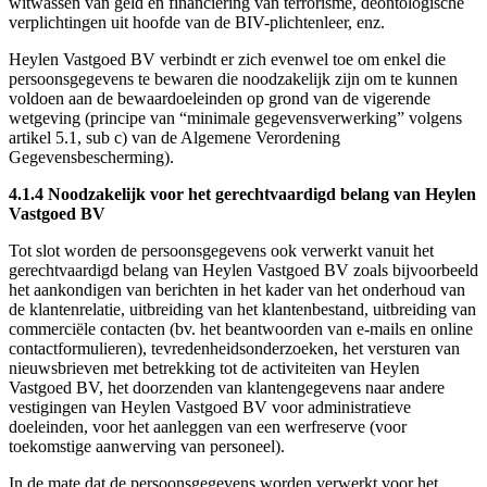
witwassen van geld en financiering van terrorisme, deontologische
verplichtingen uit hoofde van de BIV-plichtenleer, enz.
Heylen Vastgoed BV verbindt er zich evenwel toe om enkel die
persoonsgegevens te bewaren die noodzakelijk zijn om te kunnen
voldoen aan de bewaardoeleinden op grond van de vigerende
wetgeving (principe van “minimale gegevensverwerking” volgens
artikel 5.1, sub c) van de Algemene Verordening
Gegevensbescherming).
4.1.4 Noodzakelijk voor het gerechtvaardigd belang van Heylen
Vastgoed BV
Tot slot worden de persoonsgegevens ook verwerkt vanuit het
gerechtvaardigd belang van Heylen Vastgoed BV zoals bijvoorbeeld
het aankondigen van berichten in het kader van het onderhoud van
de klantenrelatie, uitbreiding van het klantenbestand, uitbreiding van
commerciële contacten (bv. het beantwoorden van e-mails en online
contactformulieren), tevredenheidsonderzoeken, het versturen van
nieuwsbrieven met betrekking tot de activiteiten van Heylen
Vastgoed BV, het doorzenden van klantengegevens naar andere
vestigingen van Heylen Vastgoed BV voor administratieve
doeleinden, voor het aanleggen van een werfreserve (voor
toekomstige aanwerving van personeel).
In de mate dat de persoonsgegevens worden verwerkt voor het