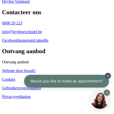
Heylen Vastgoed
Contacteer ons
0800 29 223
info@heylenexclusief.be
Facebook
Instagram
LinkedIn
Ontvang aanbod
Ontvang aanbod
Website door boostU
Cookies
Gebruikersvoorwaarden
Privacyverklaring